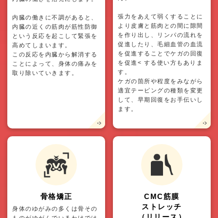
張力をあえて弱くすることに
内臓の働きに不調があると、
より皮膚と筋肉との間に隙間
内臓の近くの筋肉が筋性防御
を作り出し、リンパの流れを
という反応を起こして緊張を
促進したり、毛細血管の血流
高めてしまいます。
を促進することでケガの回復
この反応を内臓から解消する
を促進< する使い方もありま
ことによって、身体の痛みを
す。
取り除いていきます。
ケガの箇所や程度をみながら
適宜テーピングの種類を変更
して、早期回復をお手伝いし
ます。
骨格矯正
CMC筋膜
ストレッチ
身体のゆがみの多くは骨その
（リリース）