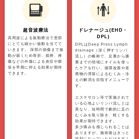
超音波療法
ドレナージュ(EHD・
DPL)
高周波による振動療法で患部
にとても細かい振動を当てて
DPLはDeep Press Lymph
いきます。 深部の損傷まで振
drainage（深く押すリンパ
動が届くため骨折、捻挫、挫
流し）の略称で、足裏から膝
傷などの外傷による炎症や膨
裏までの領域にオイルを使っ
張を早期に抑える効果が期待
たケアを行い、循環改善や老
できます。
廃物の滞留によるむくみ・冷
えの解消を目指すメニューで
す。
エステサロン等で実施されて
いる心地よいリンパ流しとは
異なり、短時間で劇的に足の
むくみを取り除き、軽くする
効果が期待できます。
多少痛みを感じられることは
ありますが、施術後はきっと
笑顔になっていただけます！