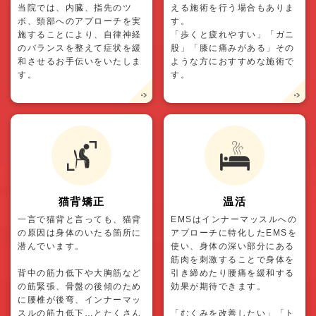
当院では、内臓、指先のツ
える施術を行う場合もありま
ボ、頸部へのアプローチを実
す。
施することにより、自律神経
「歩くと疲れやすい」「ガニ
のバランスを整えて症状を緩
股」「膝に痛みがある」その
和させるお手伝いをいたしま
ような方におすすめな施術で
す。
す。
猫背矯正
温活
一言で猫背と言っても、猫背
EMSはインナーマッスルへの
の原因は身体のいたる箇所に
アプローチに特化したEMSを
潜んでいます。
使い、身体の深い部分にある
筋肉を刺激することで身体を
背中の筋力低下や大胸筋など
引き締めたり腰痛を緩和する
の筋緊張、骨盤の後傾のため
効果が期待できます。
に腰椎が後弯、インナーマッ
スルの筋力低下…とたくさん
「むくみを改善したい」「ト