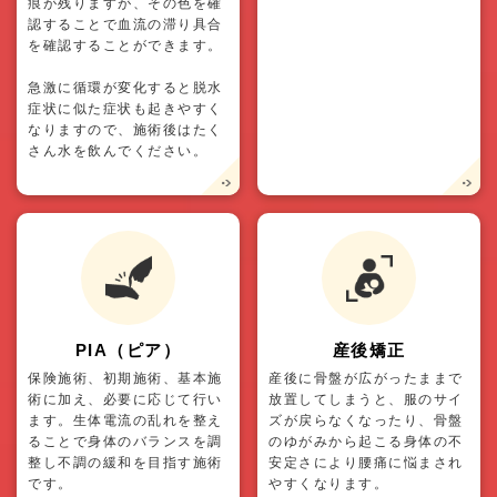
痕が残りますが、その色を確
認することで血流の滞り具合
を確認することができます。
急激に循環が変化すると脱水
症状に似た症状も起きやすく
なりますので、施術後はたく
さん水を飲んでください。
PIA（ピア）
産後矯正
保険施術、初期施術、基本施
産後に骨盤が広がったままで
術に加え、必要に応じて行い
放置してしまうと、服のサイ
ます。生体電流の乱れを整え
ズが戻らなくなったり、骨盤
ることで身体のバランスを調
のゆがみから起こる身体の不
整し不調の緩和を目指す施術
安定さにより腰痛に悩まされ
です。
やすくなります。