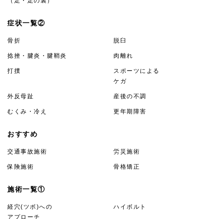
（足・足の裏）
症状一覧②
骨折
脱臼
捻挫・腱炎・腱鞘炎
肉離れ
打撲
スポーツによる
ケガ
外反母趾
産後の不調
むくみ・冷え
更年期障害
おすすめ
交通事故施術
労災施術
保険施術
骨格矯正
施術一覧①
経穴(ツボ)への
ハイボルト
アプローチ