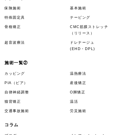
保険施術
基本施術
特殊固定具
テーピング
骨格矯正
CMC筋膜ストレッチ
（リリース）
超音波療法
ドレナージュ
(EHD・DPL)
施術一覧②
カッピング
温熱療法
PIA（ピア）
産後矯正
自律神経調整
O脚矯正
猫背矯正
温活
交通事故施術
労災施術
コラム