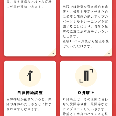
肩こりや腰痛など様々な症状
に効果が期待できます。
当院では骨盤を引き締める矯
正と、骨盤を安定させるため
に必要な筋肉の筋力アップの
パーソナルトレーニングを実
施することにより、骨盤を産
前の位置に戻すお手伝いをい
たします。
産後1〜2ヶ月後から矯正を受
けていただけます。
自律神経調整
O脚矯正
自律神経が乱れていると、頭
Ｏ脚矯正は、その原因に合わ
痛や身体のだるさなどに悩ま
せて股関節や膝、足関節など
されやすくなります。
にアプローチしていきます。
骨盤と下半身のバランスを整