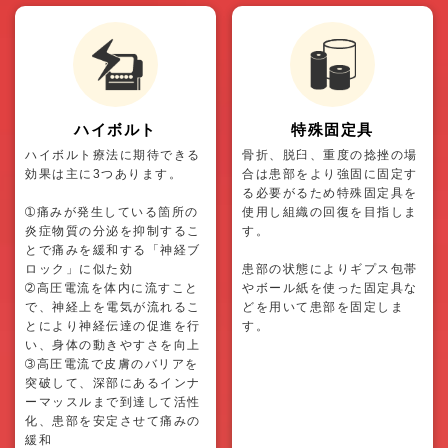
ハイボルト
特殊固定具
ハイボルト療法に期待できる
骨折、脱臼、重度の捻挫の場
効果は主に3つあります。
合は患部をより強固に固定す
る必要がるため特殊固定具を
➀痛みが発生している箇所の
使用し組織の回復を目指しま
炎症物質の分泌を抑制するこ
す。
とで痛みを緩和する「神経ブ
ロック」に似た効
患部の状態によりギプス包帯
➁高圧電流を体内に流すこと
やボール紙を使った固定具な
で、神経上を電気が流れるこ
どを用いて患部を固定しま
とにより神経伝達の促進を行
す。
い、身体の動きやすさを向上
➂高圧電流で皮膚のバリアを
突破して、深部にあるインナ
ーマッスルまで到達して活性
化、患部を安定させて痛みの
緩和