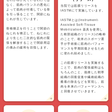
ものがゆがんでいるわけでは
なく、筋肉バランスの悪化に
当院では筋膜リリースを
よって筋肉が付着している骨
IASTMにて実施しています。
を引っ張ることで、関節にね
じれが生じています。
IASTMとは(Instrument-
Assisted Soft-Tissue
骨格矯正を行うことで関節の
Mobilization 器具を使用し
ねじれを矯正して、ねじれに
た軟部組織のリリース)の略称
より生じた二次的な筋肉の緊
のことで、欧米のスポーツ選
張を解放することで関節周辺
手が手術後に筋肉のパフォー
の痛みの緩和を目指します。
マンスを早期回復させるため
に使われ始めました。
この筋膜リリースを実施する
ことで、筋肉の緊張緩和はも
ちろんのこと、捻挫した靭帯
組織の回復促進や繊維組織の
癒着の除去などを実現し、筋
肉を本来のパフォーマンスへ
と回復させていきます。