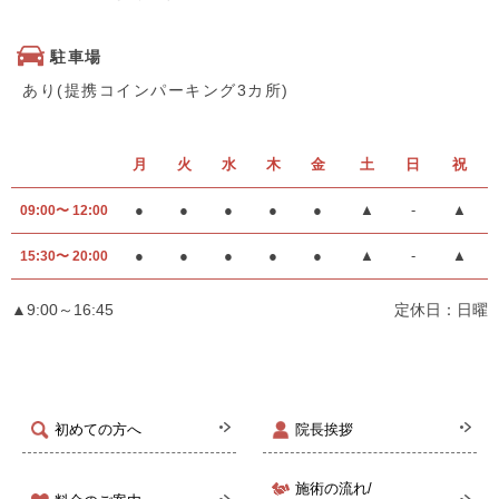
駐車場
あり(提携コインパーキング3カ所)
月
火
水
木
金
土
日
祝
●
●
●
●
●
▲
-
▲
09:00〜 12:00
●
●
●
●
●
▲
-
▲
15:30〜 20:00
▲9:00～16:45
定休日：日曜
初めての方へ
院長挨拶
施術の流れ/