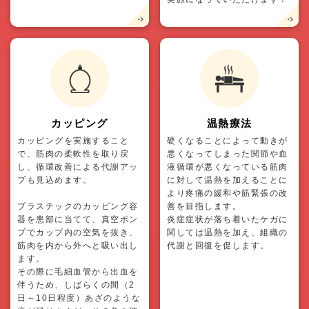
カッピング
温熱療法
カッピングを実施すること
硬くなることによって動きが
で、筋肉の柔軟性を取り戻
悪くなってしまった関節や血
し、循環改善による代謝アッ
液循環が悪くなっている筋肉
プも見込めます。
に対して温熱を加えることに
より疼痛の緩和や筋緊張の改
プラスチックのカッピング容
善を目指します。
器を患部に当てて、真空ポン
炎症症状が落ち着いたケガに
プでカップ内の空気を抜き、
関しては温熱を加え、組織の
筋肉を内から外へと吸い出し
代謝と回復を促します。
ます。
その際に毛細血管から出血を
伴うため、しばらくの間（2
日～10日程度）あざのような