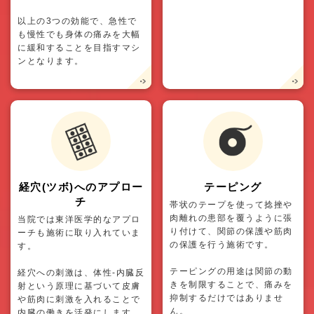
以上の3つの効能で、急性で
も慢性でも身体の痛みを大幅
に緩和することを目指すマシ
ンとなります。
経穴(ツボ)へのアプロー
テーピング
チ
帯状のテープを使って捻挫や
肉離れの患部を覆うように張
当院では東洋医学的なアプロ
り付けて、関節の保護や筋肉
ーチも施術に取り入れていま
の保護を行う施術です。
す。
テーピングの用途は関節の動
経穴への刺激は、体性-内臓反
きを制限することで、痛みを
射という原理に基づいて皮膚
抑制するだけではありませ
や筋肉に刺激を入れることで
ん。
内臓の働きを活発にします。