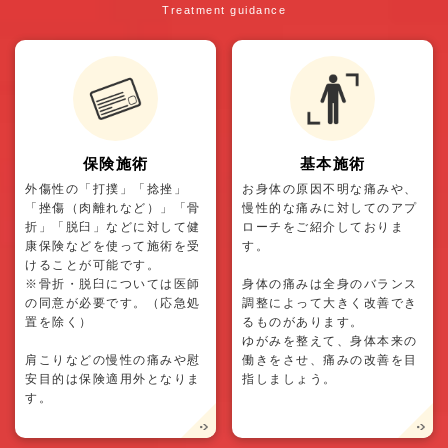
Treatment guidance
保険施術
基本施術
外傷性の「打撲」「捻挫」
お身体の原因不明な痛みや、
「挫傷（肉離れなど）」「骨
慢性的な痛みに対してのアプ
折」「脱臼」などに対して健
ローチをご紹介しておりま
康保険などを使って施術を受
す。
けることが可能です。
※骨折・脱臼については医師
身体の痛みは全身のバランス
の同意が必要です。（応急処
調整によって大きく改善でき
置を除く）
るものがあります。
ゆがみを整えて、身体本来の
肩こりなどの慢性の痛みや慰
働きをさせ、痛みの改善を目
安目的は保険適用外となりま
指しましょう。
す。