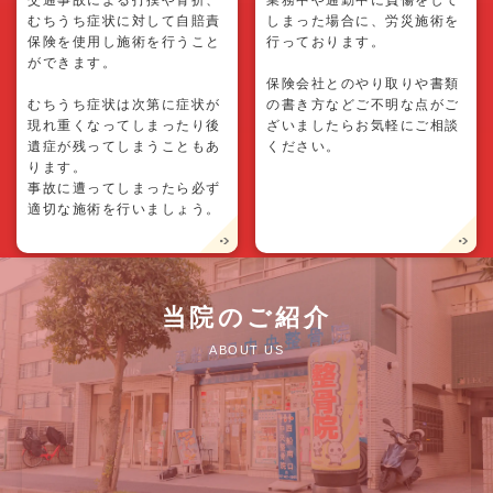
交通事故による打撲や骨折、
業務中や通勤中に負傷をして
むちうち症状に対して自賠責
しまった場合に、労災施術を
保険を使用し施術を行うこと
行っております。
ができます。
保険会社とのやり取りや書類
むちうち症状は次第に症状が
の書き方などご不明な点がご
現れ重くなってしまったり後
ざいましたらお気軽にご相談
遺症が残ってしまうこともあ
ください。
ります。
事故に遭ってしまったら必ず
適切な施術を行いましょう。
当院のご紹介
ABOUT US