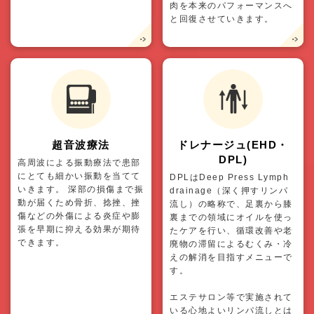
肉を本来のパフォーマンスへ
と回復させていきます。
超音波療法
ドレナージュ(EHD・
DPL)
高周波による振動療法で患部
にとても細かい振動を当てて
DPLはDeep Press Lymph
いきます。 深部の損傷まで振
drainage（深く押すリンパ
動が届くため骨折、捻挫、挫
流し）の略称で、足裏から膝
傷などの外傷による炎症や膨
裏までの領域にオイルを使っ
張を早期に抑える効果が期待
たケアを行い、循環改善や老
できます。
廃物の滞留によるむくみ・冷
えの解消を目指すメニューで
す。
エステサロン等で実施されて
いる心地よいリンパ流しとは