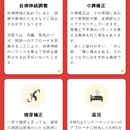
自律神経調整
O脚矯正
自律神経が乱れていると、頭
Ｏ脚矯正は、その原因に合わ
痛や身体のだるさなどに悩ま
せて股関節や膝、足関節など
されやすくなります。
にアプローチしていきます。
骨盤と下半身のバランスを整
当院では、内臓、指先のツ
える施術を行う場合もありま
ボ、頸部へのアプローチを実
す。
施することにより、自律神経
「歩くと疲れやすい」「ガニ
のバランスを整えて症状を緩
股」「膝に痛みがある」その
和させるお手伝いをいたしま
ような方におすすめな施術で
す。
す。
猫背矯正
温活
一言で猫背と言っても、猫背
EMSはインナーマッスルへの
の原因は身体のいたる箇所に
アプローチに特化したEMSを