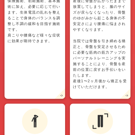
保険施術、初期施術、基本施
産後に骨盤が広がったままで
術に加え、必要に応じて行い
放置してしまうと、服のサイ
ます。生体電流の乱れを整え
ズが戻らなくなったり、骨盤
ることで身体のバランスを調
のゆがみから起こる身体の不
整し不調の緩和を目指す施術
安定さにより腰痛に悩まされ
です。
やすくなります。
肩こりや腰痛など様々な症状
に効果が期待できます。
当院では骨盤を引き締める矯
正と、骨盤を安定させるため
に必要な筋肉の筋力アップの
パーソナルトレーニングを実
施することにより、骨盤を産
前の位置に戻すお手伝いをい
たします。
産後1〜2ヶ月後から矯正を受
けていただけます。