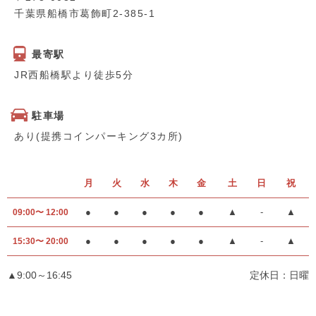
千葉県船橋市葛飾町2-385-1
最寄駅
JR西船橋駅より徒歩5分
駐車場
あり(提携コインパーキング3カ所)
月
火
水
木
金
土
日
祝
●
●
●
●
●
▲
-
▲
09:00〜 12:00
●
●
●
●
●
▲
-
▲
15:30〜 20:00
▲9:00～16:45
定休日：日曜