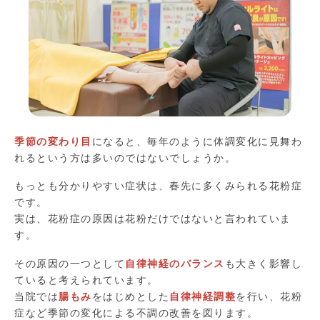
季節の変わり目
になると、毎年のように体調変化に見舞わ
れるという方は多いのではないでしょうか。
もっとも分かりやすい症状は、春先に多くみられる花粉症
です。
実は、花粉症の原因は花粉だけではないと言われていま
す。
その原因の一つとして
自律神経のバランス
も大きく影響し
ていると考えられています。
当院では
腸もみ
をはじめとした
自律神経調整
を行い、花粉
症など季節の変化による不調の改善を図ります。