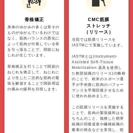
骨格矯正
CMC筋膜
ストレッチ
身体のゆがみの多くは骨その
（リリース）
ものがゆがんでいるわけでは
なく、筋肉バランスの悪化に
当院では筋膜リリースを
よって筋肉が付着している骨
IASTMにて実施しています。
を引っ張ることで、関節にね
じれが生じています。
IASTMとは(Instrument-
Assisted Soft-Tissue
骨格矯正を行うことで関節の
Mobilization 器具を使用し
ねじれを矯正して、ねじれに
た軟部組織のリリース)の略称
より生じた二次的な筋肉の緊
のことで、欧米のスポーツ選
張を解放することで関節周辺
手が手術後に筋肉のパフォー
の痛みの緩和を目指します。
マンスを早期回復させるため
に使われ始めました。
この筋膜リリースを実施する
ことで、筋肉の緊張緩和はも
ちろんのこと、捻挫した靭帯
組織の回復促進や繊維組織の
癒着の除去などを実現し、筋