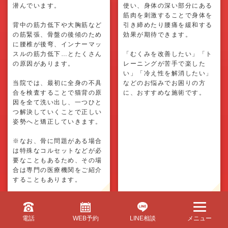
潜んでいます。
使い、身体の深い部分にある
筋肉を刺激することで身体を
背中の筋力低下や大胸筋など
引き締めたり腰痛を緩和する
の筋緊張、骨盤の後傾のため
効果が期待できます。
に腰椎が後弯、インナーマッ
スルの筋力低下…とたくさん
「むくみを改善したい」「ト
の原因があります。
レーニングが苦手で楽した
い」「冷え性を解消したい」
当院では、最初に全身の不具
などのお悩みでお困りの方
合を検査することで猫背の原
に、おすすめな施術です。
因を全て洗い出し、一つひと
つ解決していくことで正しい
姿勢へと矯正していきます。
※なお、骨に問題がある場合
は特殊なコルセットなどが必
要なこともあるため、その場
合は専門の医療機関をご紹介
することもあります。
電話
WEB予約
LINE相談
メニュー