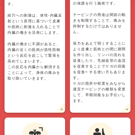
の保護を行う施術です。
す。
テーピングの用途は関節の動
経穴への刺激は、体性-内臓反
きを制限することで、痛みを
射という原理に基づいて皮膚
抑制するだけではありませ
や筋肉に刺激を入れることで
ん。
内臓の働きを活発にします。
張力をあえて弱くすることに
内臓の働きに不調があると、
より皮膚と筋肉との間に隙間
内臓の近くの筋肉が筋性防御
を作り出し、リンパの流れを
という反応を起こして緊張を
促進したり、毛細血管の血流
高めてしまいます。
を促進することでケガの回復
この反応を内臓から解消する
を促進< する使い方もありま
ことによって、身体の痛みを
す。
取り除いていきます。
ケガの箇所や程度をみながら
適宜テーピングの種類を変更
して、早期回復をお手伝いし
ます。