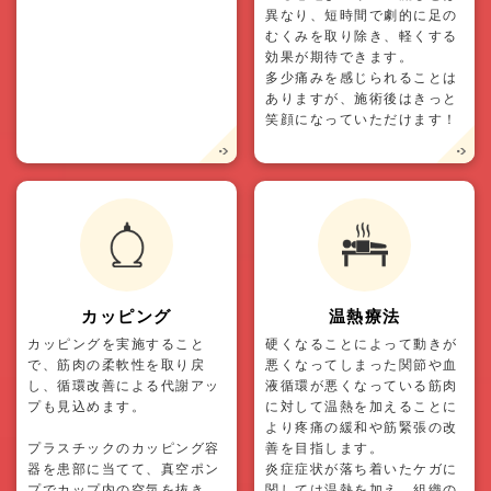
異なり、短時間で劇的に足の
むくみを取り除き、軽くする
効果が期待できます。
多少痛みを感じられることは
ありますが、施術後はきっと
笑顔になっていただけます！
カッピング
温熱療法
カッピングを実施すること
硬くなることによって動きが
で、筋肉の柔軟性を取り戻
悪くなってしまった関節や血
し、循環改善による代謝アッ
液循環が悪くなっている筋肉
プも見込めます。
に対して温熱を加えることに
より疼痛の緩和や筋緊張の改
プラスチックのカッピング容
善を目指します。
器を患部に当てて、真空ポン
炎症症状が落ち着いたケガに
プでカップ内の空気を抜き、
関しては温熱を加え、組織の