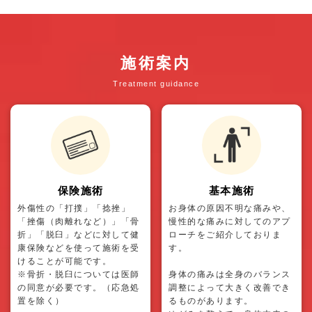
施術案内
Treatment guidance
保険施術
基本施術
外傷性の「打撲」「捻挫」
お身体の原因不明な痛みや、
「挫傷（肉離れなど）」「骨
慢性的な痛みに対してのアプ
折」「脱臼」などに対して健
ローチをご紹介しておりま
康保険などを使って施術を受
す。
けることが可能です。
※骨折・脱臼については医師
身体の痛みは全身のバランス
の同意が必要です。（応急処
調整によって大きく改善でき
置を除く）
るものがあります。