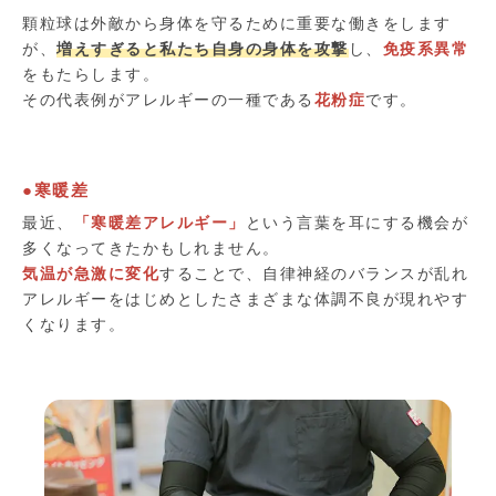
顆粒球は外敵から身体を守るために重要な働きをします
が、
増えすぎると私たち自身の身体を攻撃
し、
免疫系異常
をもたらします。
その代表例がアレルギーの一種である
花粉症
です。
●寒暖差
最近、
「寒暖差アレルギー」
という言葉を耳にする機会が
多くなってきたかもしれません。
気温が急激に変化
することで、自律神経のバランスが乱れ
アレルギーをはじめとしたさまざまな体調不良が現れやす
くなります。