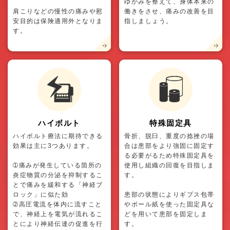
ゆがみを整えて、身体本来の
肩こりなどの慢性の痛みや慰
働きをさせ、痛みの改善を目
安目的は保険適用外となりま
指しましょう。
す。
ハイボルト
特殊固定具
ハイボルト療法に期待できる
骨折、脱臼、重度の捻挫の場
効果は主に3つあります。
合は患部をより強固に固定す
る必要がるため特殊固定具を
➀痛みが発生している箇所の
使用し組織の回復を目指しま
炎症物質の分泌を抑制するこ
す。
とで痛みを緩和する「神経ブ
ロック」に似た効
患部の状態によりギプス包帯
➁高圧電流を体内に流すこと
やボール紙を使った固定具な
で、神経上を電気が流れるこ
どを用いて患部を固定しま
とにより神経伝達の促進を行
す。