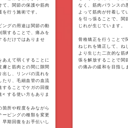
けて、関節の保護や筋肉
なく、筋肉バランスの
護を行う施術です。
よって筋肉が付着して
を引っ張ることで、関
ピングの用途は関節の動
じれが生じています。
制限することで、痛みを
するだけではありませ
骨格矯正を行うことで
ねじれを矯正して、ね
より生じた二次的な筋
をあえて弱くすることに
張を解放することで関
皮膚と筋肉との間に隙間
の痛みの緩和を目指し
り出し、リンパの流れを
したり、毛細血管の血流
進することでケガの回復
進< する使い方もありま
の箇所や程度をみながら
テーピングの種類を変更
、早期回復をお手伝いし