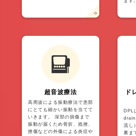
ます
超音波療法
ド
高周波による振動療法で患部
にとても細かい振動を当てて
DPLは
いきます。 深部の損傷まで
dra
振動が届くため骨折、捻挫、
流し
挫傷などの外傷による炎症や
裏ま