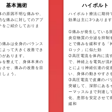
基本施術
ハイボルト
体の原因不明な痛みや、
ハイボルト療法に期待
的な痛みに対してのアプ
効果は主に3つありま
チをご紹介しておりま
➀痛みが発生している
炎症物質の分泌を抑制
の痛みは全身のバランス
とで痛みを緩和する「
によって大きく改善でき
ロック」に似た効
のがあります。
➁高圧電流を体内に流
みを整えて、身体本来の
で、神経上を電気が流
をさせ、痛みの改善を目
とにより神経伝達の促
ましょう。
い、身体の動きやすさ
➂高圧電流で皮膚のバ
突破して、深部にある
ーマッスルまで到達し
化、患部を安定させて
緩和