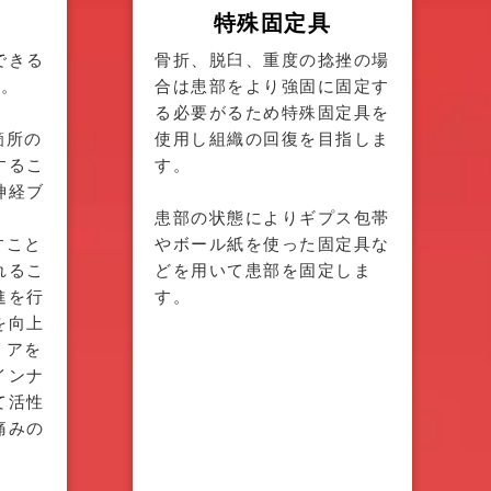
特殊固定具
できる
骨折、脱臼、重度の捻挫の場
す。
合は患部をより強固に固定す
る必要がるため特殊固定具を
箇所の
使用し組織の回復を目指しま
するこ
す。
神経ブ
患部の状態によりギプス包帯
すこと
やボール紙を使った固定具な
れるこ
どを用いて患部を固定しま
進を行
す。
を向上
リアを
インナ
て活性
痛みの