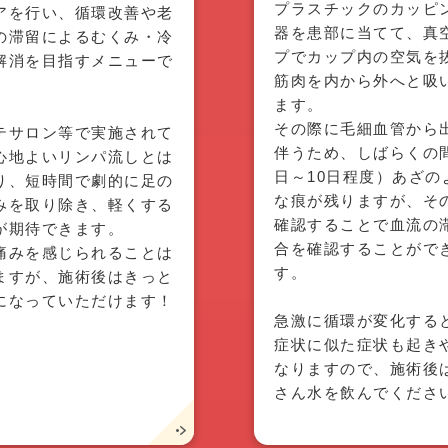
プラスチックのカッピ
アを行い、循環改善や老
器を患部に当てて、真
の滞留によるむくみ・冷
プでカップ内の空気を
解消を目指すメニューで
筋肉を内から外へと吸
ます。
その際に毛細血管から
テサロン等で実施されて
伴うため、しばらくの
心地よいリンパ流しとは
日～10日程度）あざの
り、短時間で劇的に足の
な痕が残りますが、そ
みを取り除き、軽くする
確認することで血流の
が期待できます。
合を確認することがで
痛みを感じられることは
す。
ますが、施術後はきっと
になっていただけます！
急激に循環が変化する
症状に似た症状も起き
なりますので、施術後
さん水を飲んでくださ