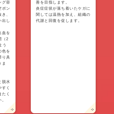
ング容
善を目指します。
空ポン
炎症症状が落ち着いたケガに
抜き、
関しては温熱を加え、組織の
い出し
代謝と回復を促します。
出血を
間（2
よう
の色を
滞り具
きま
と脱水
やすく
はたく
い。