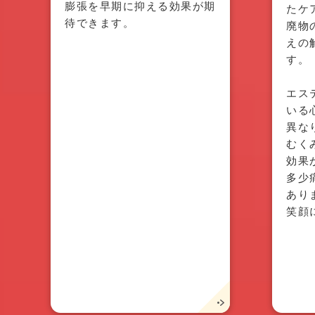
膨張を早期に抑える効果が期
たケ
待できます。
廃物
えの
す。
エス
いる
異な
むく
効果
多少
あり
笑顔