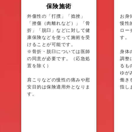
保険施術
外傷性の「打撲」「捻挫」
お身
「挫傷（肉離れなど）」「骨
慢性
折」「脱臼」などに対して健
ロー
康保険などを使って施術を受
す。
けることが可能です。
※骨折・脱臼については医師
身体
の同意が必要です。（応急処
調整
置を除く）
るも
ゆが
肩こりなどの慢性の痛みや慰
働き
安目的は保険適用外となりま
指し
す。