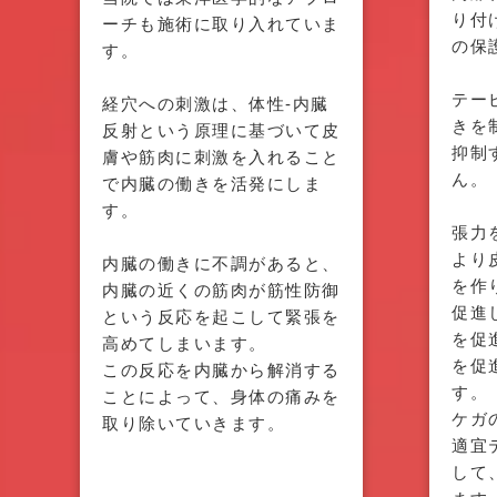
り付
ーチも施術に取り入れていま
の保
す。
テー
経穴への刺激は、体性-内臓
きを
反射という原理に基づいて皮
抑制
膚や筋肉に刺激を入れること
ん。
で内臓の働きを活発にしま
す。
張力
より
内臓の働きに不調があると、
を作
内臓の近くの筋肉が筋性防御
促進
という反応を起こして緊張を
を促
高めてしまいます。
を促
この反応を内臓から解消する
す。
ことによって、身体の痛みを
ケガ
取り除いていきます。
適宜
して