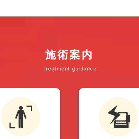
施術案内
Treatment guidance