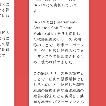
悪化に
IASTMにて実施していま
いる骨
す。
節にね
IASTMとは(Instrument-
Assisted Soft-Tissue
関節の
Mobilization 器具を使用し
じれに
た軟部組織のリリース)の略
肉の緊
称のことで、欧米のスポーツ
節周辺
選手が手術後に筋肉のパフォ
ます。
ーマンスを早期回復させるた
めに使われ始めました。
この筋膜リリースを実施する
ことで、筋肉の緊張緩和はも
ちろんのこと、捻挫した靭帯
組織の回復促進や繊維組織の
癒着の除去などを実現し、筋
肉を本来のパフォーマンスへ