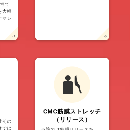
急性で
を大幅
すマシ
CMC筋膜
ストレッチ
（リリース）
骨その
けでは
当院では筋膜リリースを