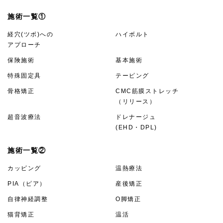
施術一覧①
経穴(ツボ)への
ハイボルト
アプローチ
保険施術
基本施術
特殊固定具
テーピング
骨格矯正
CMC筋膜ストレッチ
（リリース）
超音波療法
ドレナージュ
(EHD・DPL)
施術一覧②
カッピング
温熱療法
PIA（ピア）
産後矯正
自律神経調整
O脚矯正
猫背矯正
温活