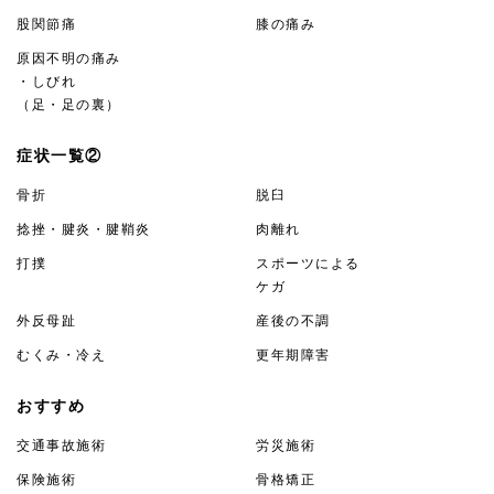
股関節痛
膝の痛み
原因不明の痛み
・しびれ
（足・足の裏）
症状一覧②
骨折
脱臼
捻挫・腱炎・腱鞘炎
肉離れ
打撲
スポーツによる
ケガ
外反母趾
産後の不調
むくみ・冷え
更年期障害
おすすめ
交通事故施術
労災施術
保険施術
骨格矯正