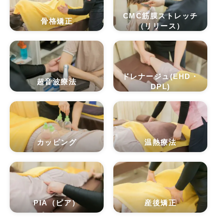
CMC筋膜ストレッチ
骨格矯正
（リリース）
ドレナージュ(EHD・
超音波療法
DPL)
カッピング
温熱療法
PIA（ピア）
産後矯正