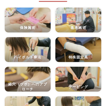
保険施術
基本施術
ハイボルト療法
特殊固定具
経穴（ツボ）へのアプ
テーピング
ローチ