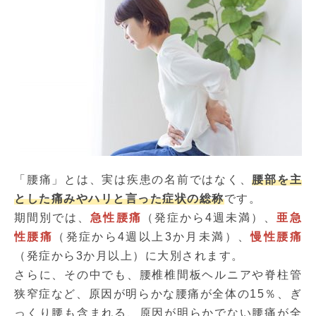
「腰痛」とは、実は疾患の名前ではなく、
腰部を主
とした痛みやハリと言った症状の総称
です。
期間別では、
急性腰痛
（発症から4週未満）、
亜急
性腰痛
（発症から4週以上3か月未満）、
慢性腰痛
（発症から3か月以上）に大別されます。
さらに、その中でも、腰椎椎間板ヘルニアや脊柱管
狭窄症など、原因が明らかな腰痛が全体の15％、ぎ
っくり腰も含まれる、原因が明らかでない腰痛が全