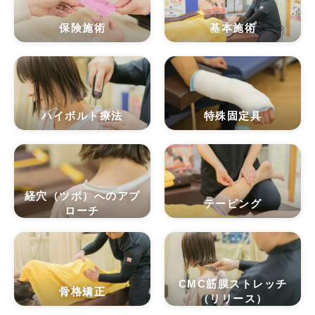
保険施術
基本施術
ハイボルト療法
特殊固定具
経穴（ツボ）へのアプ
テーピング
ローチ
CMC筋膜ストレッチ
骨格矯正
（リリース）