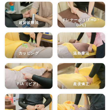
ドレナージュ(EHD・
超音波療法
DPL)
カッピング
温熱療法
PIA（ピア）
産後矯正