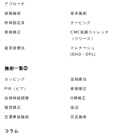
アプローチ
保険施術
基本施術
特殊固定具
テーピング
骨格矯正
CMC筋膜ストレッチ
（リリース）
超音波療法
ドレナージュ
(EHD・DPL)
施術一覧②
カッピング
温熱療法
PIA（ピア）
産後矯正
自律神経調整
O脚矯正
猫背矯正
温活
交通事故施術
労災施術
コラム