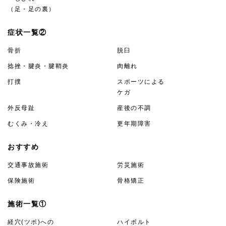
（足・足の裏）
症状一覧②
骨折
脱臼
捻挫・腱炎・腱鞘炎
肉離れ
打撲
スポーツによる
ケガ
外反母趾
産後の不調
むくみ・冷え
更年期障害
おすすめ
交通事故施術
労災施術
保険施術
骨格矯正
施術一覧①
経穴(ツボ)への
ハイボルト