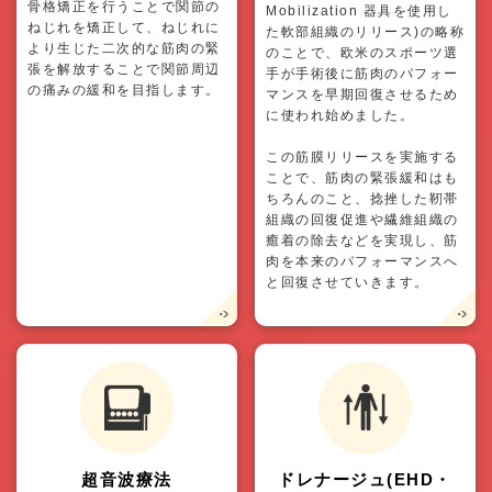
骨格矯正を行うことで関節の
Mobilization 器具を使用し
ねじれを矯正して、ねじれに
た軟部組織のリリース)の略称
より生じた二次的な筋肉の緊
のことで、欧米のスポーツ選
張を解放することで関節周辺
手が手術後に筋肉のパフォー
の痛みの緩和を目指します。
マンスを早期回復させるため
に使われ始めました。
この筋膜リリースを実施する
ことで、筋肉の緊張緩和はも
ちろんのこと、捻挫した靭帯
組織の回復促進や繊維組織の
癒着の除去などを実現し、筋
肉を本来のパフォーマンスへ
と回復させていきます。
超音波療法
ドレナージュ(EHD・