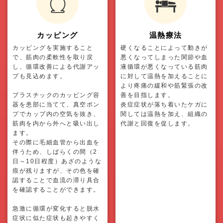
カッピング
温熱療法
カッピングを実施すること
硬くなることによって動きが
で、筋肉の柔軟性を取り戻
悪くなってしまった関節や血
し、循環改善による代謝アッ
液循環が悪くなっている筋肉
プも見込めます。
に対して温熱を加えることに
より疼痛の緩和や筋緊張の改
プラスチックのカッピング容
善を目指します。
器を患部に当てて、真空ポン
炎症症状が落ち着いたケガに
プでカップ内の空気を抜き、
関しては温熱を加え、組織の
筋肉を内から外へと吸い出し
代謝と回復を促します。
ます。
その際に毛細血管から出血を
伴うため、しばらくの間（2
日～10日程度）あざのような
痕が残りますが、その色を確
認することで血流の滞り具合
を確認することができます。
急激に循環が変化すると脱水
症状に似た症状も起きやすく