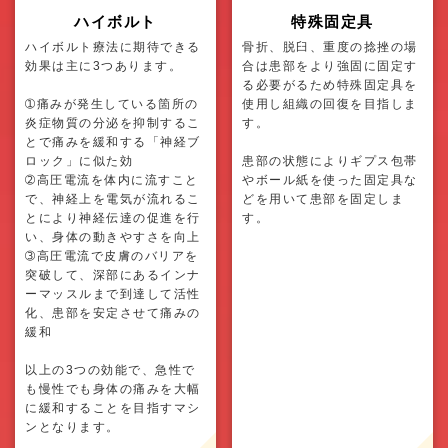
ハイボルト
特殊固定具
ハイボルト療法に期待できる
骨折、脱臼、重度の捻挫の場
効果は主に3つあります。
合は患部をより強固に固定す
る必要がるため特殊固定具を
➀痛みが発生している箇所の
使用し組織の回復を目指しま
炎症物質の分泌を抑制するこ
す。
とで痛みを緩和する「神経ブ
ロック」に似た効
患部の状態によりギプス包帯
➁高圧電流を体内に流すこと
やボール紙を使った固定具な
で、神経上を電気が流れるこ
どを用いて患部を固定しま
とにより神経伝達の促進を行
す。
い、身体の動きやすさを向上
➂高圧電流で皮膚のバリアを
突破して、深部にあるインナ
ーマッスルまで到達して活性
化、患部を安定させて痛みの
緩和
以上の3つの効能で、急性で
も慢性でも身体の痛みを大幅
に緩和することを目指すマシ
ンとなります。