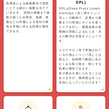
DPL)
高周波による振動療法で患部
にとても細かい振動を当てて
DPLはDeep Press Lymph
いきます。 深部の損傷まで振
drainage（深く押すリンパ
動が届くため骨折、捻挫、挫
流し）の略称で、足裏から膝
傷などの外傷による炎症や膨
裏までの領域にオイルを使っ
張を早期に抑える効果が期待
たケアを行い、循環改善や老
できます。
廃物の滞留によるむくみ・冷
えの解消を目指すメニューで
す。
エステサロン等で実施されて
いる心地よいリンパ流しとは
異なり、短時間で劇的に足の
むくみを取り除き、軽くする
効果が期待できます。
多少痛みを感じられることは
ありますが、施術後はきっと
笑顔になっていただけます！