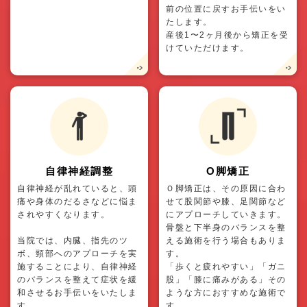
前の位置に戻すお手伝いをい
たします。
産後1〜2ヶ月後から矯正を受
けていただけます。
自律神経調整
O脚矯正
自律神経が乱れていると、頭
Ｏ脚矯正は、その原因に合わ
痛や身体のだるさなどに悩ま
せて股関節や膝、足関節など
されやすくなります。
にアプローチしていきます。
骨盤と下半身のバランスを整
当院では、内臓、指先のツ
える施術を行う場合もありま
ボ、頸部へのアプローチを実
す。
施することにより、自律神経
「歩くと疲れやすい」「ガニ
のバランスを整えて症状を緩
股」「膝に痛みがある」その
和させるお手伝いをいたしま
ような方におすすめな施術で
す。
す。