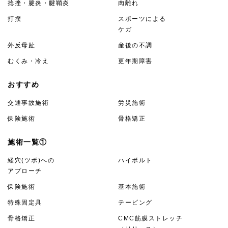
捻挫・腱炎・腱鞘炎
肉離れ
打撲
スポーツによる
ケガ
外反母趾
産後の不調
むくみ・冷え
更年期障害
おすすめ
交通事故施術
労災施術
保険施術
骨格矯正
施術一覧①
経穴(ツボ)への
ハイボルト
アプローチ
保険施術
基本施術
特殊固定具
テーピング
骨格矯正
CMC筋膜ストレッチ