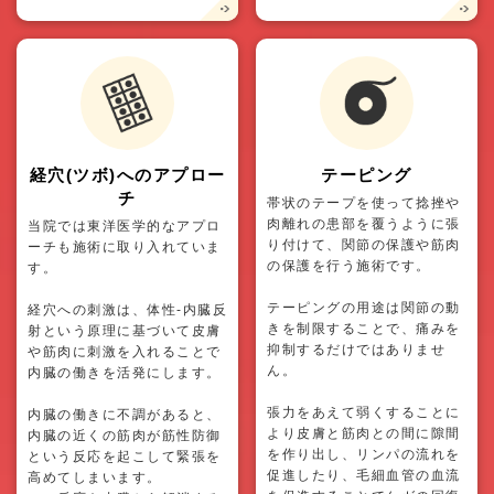
経穴(ツボ)へのアプロー
テーピング
チ
帯状のテープを使って捻挫や
肉離れの患部を覆うように張
当院では東洋医学的なアプロ
り付けて、関節の保護や筋肉
ーチも施術に取り入れていま
の保護を行う施術です。
す。
テーピングの用途は関節の動
経穴への刺激は、体性-内臓反
きを制限することで、痛みを
射という原理に基づいて皮膚
抑制するだけではありませ
や筋肉に刺激を入れることで
ん。
内臓の働きを活発にします。
張力をあえて弱くすることに
内臓の働きに不調があると、
より皮膚と筋肉との間に隙間
内臓の近くの筋肉が筋性防御
を作り出し、リンパの流れを
という反応を起こして緊張を
促進したり、毛細血管の血流
高めてしまいます。