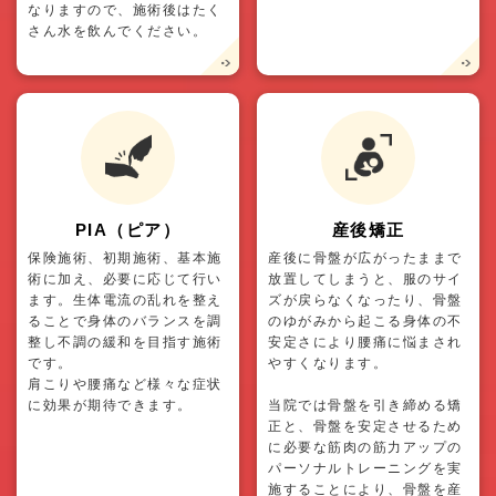
なりますので、施術後はたく
さん水を飲んでください。
PIA（ピア）
産後矯正
保険施術、初期施術、基本施
産後に骨盤が広がったままで
術に加え、必要に応じて行い
放置してしまうと、服のサイ
ます。生体電流の乱れを整え
ズが戻らなくなったり、骨盤
ることで身体のバランスを調
のゆがみから起こる身体の不
整し不調の緩和を目指す施術
安定さにより腰痛に悩まされ
です。
やすくなります。
肩こりや腰痛など様々な症状
に効果が期待できます。
当院では骨盤を引き締める矯
正と、骨盤を安定させるため
に必要な筋肉の筋力アップの
パーソナルトレーニングを実
施することにより、骨盤を産