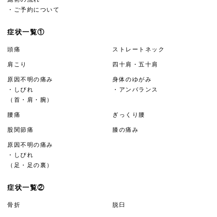
・ご予約について
症状一覧①
頭痛
ストレートネック
肩こり
四十肩・五十肩
原因不明の痛み
身体のゆがみ
・しびれ
・アンバランス
（首・肩・腕）
腰痛
ぎっくり腰
股関節痛
膝の痛み
原因不明の痛み
・しびれ
（足・足の裏）
症状一覧②
骨折
脱臼