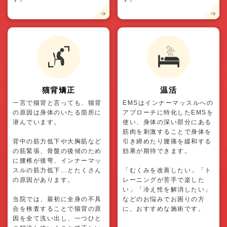
猫背矯正
温活
一言で猫背と言っても、猫背
EMSはインナーマッスルへの
の原因は身体のいたる箇所に
アプローチに特化したEMSを
潜んでいます。
使い、身体の深い部分にある
筋肉を刺激することで身体を
背中の筋力低下や大胸筋など
引き締めたり腰痛を緩和する
の筋緊張、骨盤の後傾のため
効果が期待できます。
に腰椎が後弯、インナーマッ
スルの筋力低下…とたくさん
「むくみを改善したい」「ト
の原因があります。
レーニングが苦手で楽した
い」「冷え性を解消したい」
当院では、最初に全身の不具
などのお悩みでお困りの方
合を検査することで猫背の原
に、おすすめな施術です。
因を全て洗い出し、一つひと