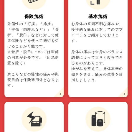
保険施術
基本施術
外傷性の「打撲」「捻挫」
お身体の原因不明な痛みや、
「挫傷（肉離れなど）」「骨
慢性的な痛みに対してのアプ
折」「脱臼」などに対して健
ローチをご紹介しておりま
康保険などを使って施術を受
す。
けることが可能です。
※骨折・脱臼については医師
身体の痛みは全身のバランス
の同意が必要です。（応急処
調整によって大きく改善でき
置を除く）
るものがあります。
ゆがみを整えて、身体本来の
肩こりなどの慢性の痛みや慰
働きをさせ、痛みの改善を目
安目的は保険適用外となりま
指しましょう。
す。