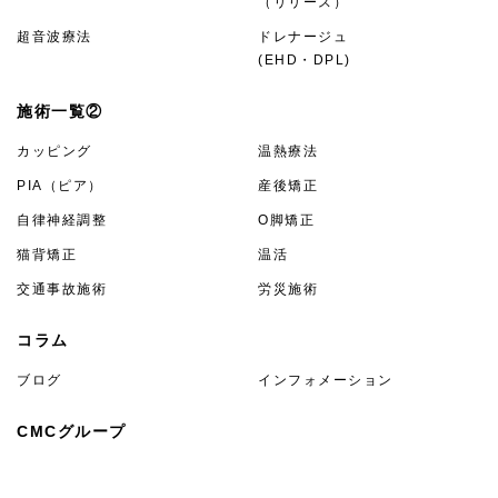
（リリース）
超音波療法
ドレナージュ
(EHD・DPL)
施術一覧②
カッピング
温熱療法
PIA（ピア）
産後矯正
自律神経調整
O脚矯正
猫背矯正
温活
交通事故施術
労災施術
コラム
ブログ
インフォメーション
CMCグループ