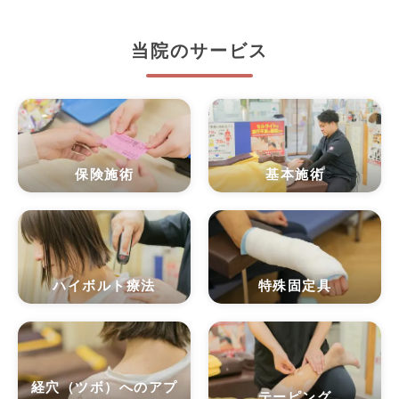
当院のサービス
保険施術
基本施術
ハイボルト療法
特殊固定具
経穴（ツボ）へのアプ
テーピング