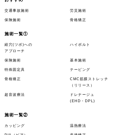
交通事故施術
労災施術
保険施術
骨格矯正
施術一覧①
経穴(ツボ)への
ハイボルト
アプローチ
保険施術
基本施術
特殊固定具
テーピング
骨格矯正
CMC筋膜ストレッチ
（リリース）
超音波療法
ドレナージュ
(EHD・DPL)
施術一覧②
カッピング
温熱療法
PIA（ピア）
産後矯正