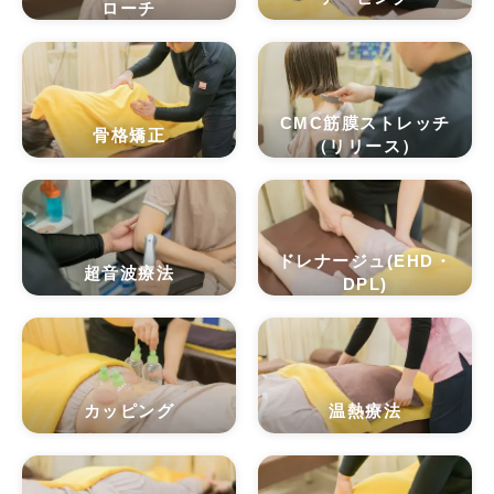
ローチ
CMC筋膜ストレッチ
骨格矯正
（リリース）
ドレナージュ(EHD・
超音波療法
DPL)
カッピング
温熱療法