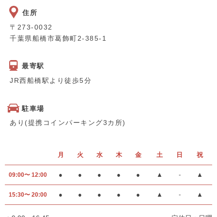
住所
〒273-0032
千葉県船橋市葛飾町2-385-1
最寄駅
JR西船橋駅より徒歩5分
駐車場
あり(提携コインパーキング3カ所)
月
火
水
木
金
土
日
祝
●
●
●
●
●
▲
-
▲
09:00〜 12:00
●
●
●
●
●
▲
-
▲
15:30〜 20:00