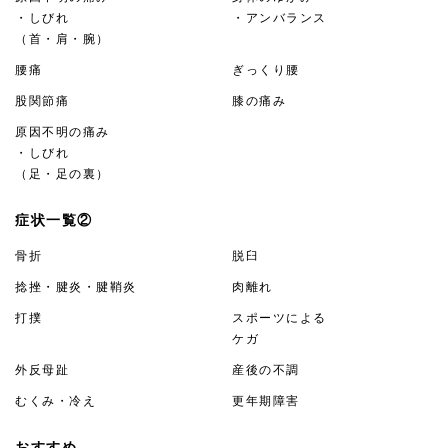
・しびれ
・アンバランス
（首・肩・腕）
腰痛
ぎっくり腰
股関節痛
膝の痛み
原因不明の痛み
・しびれ
（足・足の裏）
症状一覧②
骨折
脱臼
捻挫・腱炎・腱鞘炎
肉離れ
打撲
スポーツによる
ケガ
外反母趾
産後の不調
むくみ・冷え
更年期障害
おすすめ