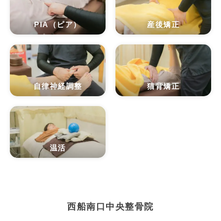
PIA（ピア）
産後矯正
自律神経調整
猫背矯正
温活
西船南口中央整骨院