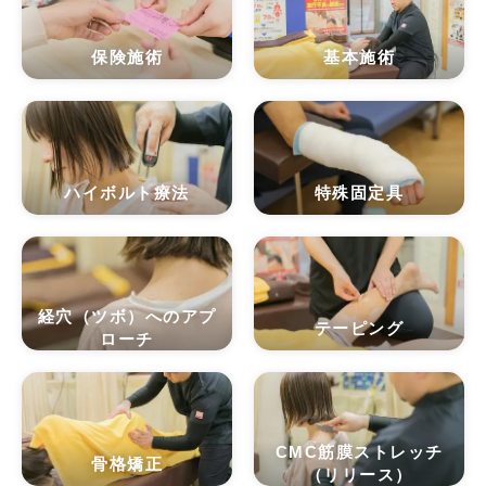
保険施術
基本施術
ハイボルト療法
特殊固定具
経穴（ツボ）へのアプ
テーピング
ローチ
CMC筋膜ストレッチ
骨格矯正
（リリース）