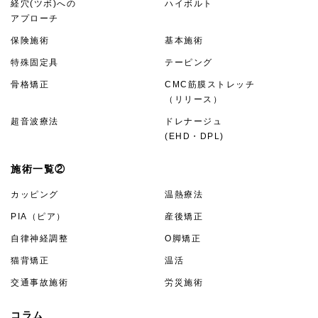
経穴(ツボ)への
ハイボルト
アプローチ
保険施術
基本施術
特殊固定具
テーピング
骨格矯正
CMC筋膜ストレッチ
（リリース）
超音波療法
ドレナージュ
(EHD・DPL)
施術一覧②
カッピング
温熱療法
PIA（ピア）
産後矯正
自律神経調整
O脚矯正
猫背矯正
温活
交通事故施術
労災施術
コラム