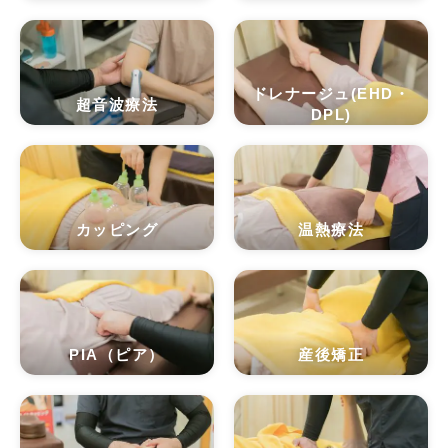
ドレナージュ(EHD・
超音波療法
DPL)
カッピング
温熱療法
PIA（ピア）
産後矯正