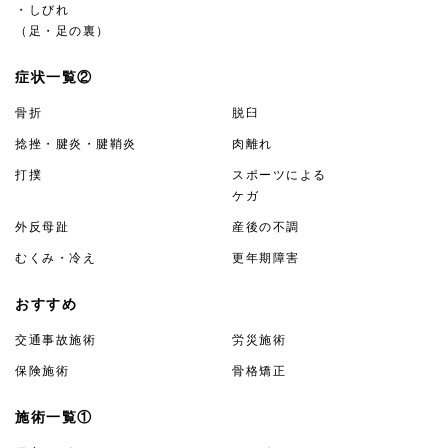
・しびれ
（足・足の裏）
症状一覧②
骨折
脱臼
捻挫・腱炎・腱鞘炎
肉離れ
打撲
スポーツによる
ケガ
外反母趾
産後の不調
むくみ・冷え
更年期障害
おすすめ
交通事故施術
労災施術
保険施術
骨格矯正
施術一覧①