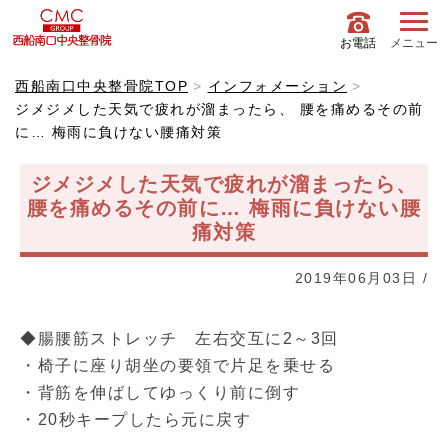
お電話
メニュー
西船南口中央整骨院TOP
インフォメーション
ジメジメした天気で疲れが溜まったら、 腰を痛めるその前
に… 梅雨に負けない腰痛対策
ジメジメした天気で疲れが溜まったら、
腰を痛めるその前に… 梅雨に負けない腰
痛対策
2019年06月03日
/
◆腸腰筋ストレッチ 左右交互に2～3回
・椅子に座り胡坐の要領で片足を乗せる
・背筋を伸ばしてゆっくり前に倒す
・20秒キープしたら元に戻す