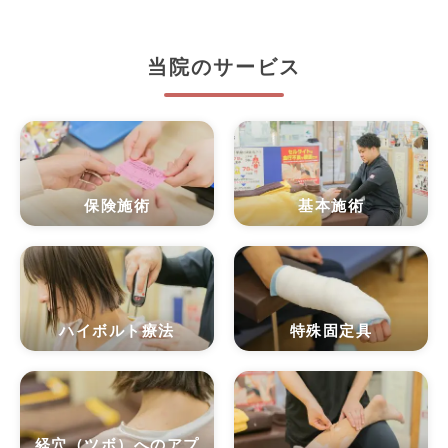
当院のサービス
保険施術
基本施術
ハイボルト療法
特殊固定具
経穴（ツボ）へのアプ