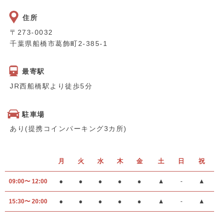
住所
〒273-0032
千葉県船橋市葛飾町2-385-1
最寄駅
JR西船橋駅より徒歩5分
駐車場
あり(提携コインパーキング3カ所)
月
火
水
木
金
土
日
祝
●
●
●
●
●
▲
-
▲
09:00〜 12:00
●
●
●
●
●
▲
-
▲
15:30〜 20:00