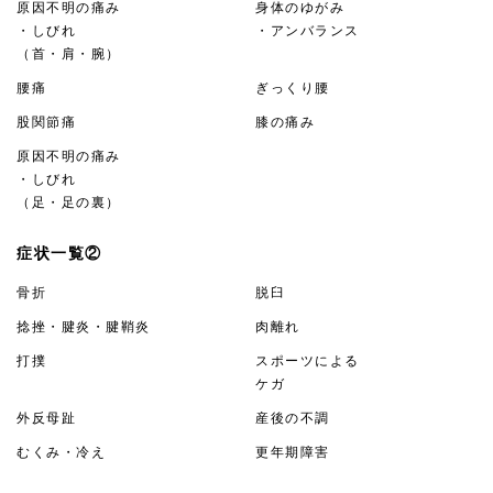
原因不明の痛み
身体のゆがみ
・しびれ
・アンバランス
（首・肩・腕）
腰痛
ぎっくり腰
股関節痛
膝の痛み
原因不明の痛み
・しびれ
（足・足の裏）
症状一覧②
骨折
脱臼
捻挫・腱炎・腱鞘炎
肉離れ
打撲
スポーツによる
ケガ
外反母趾
産後の不調
むくみ・冷え
更年期障害