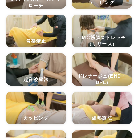
テーピング
ローチ
CMC筋膜ストレッチ
骨格矯正
（リリース）
ドレナージュ(EHD・
超音波療法
DPL)
カッピング
温熱療法