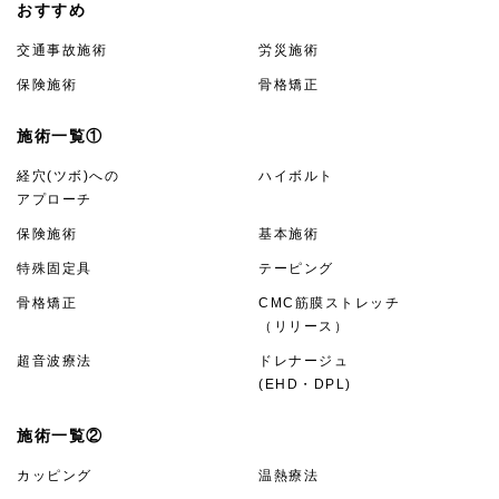
おすすめ
交通事故施術
労災施術
保険施術
骨格矯正
施術一覧①
経穴(ツボ)への
ハイボルト
アプローチ
保険施術
基本施術
特殊固定具
テーピング
骨格矯正
CMC筋膜ストレッチ
（リリース）
超音波療法
ドレナージュ
(EHD・DPL)
施術一覧②
カッピング
温熱療法