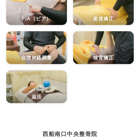
PIA（ピア）
産後矯正
自律神経調整
猫背矯正
温活
西船南口中央整骨院