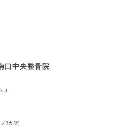
南口中央整骨院
5-1
グ3カ所)