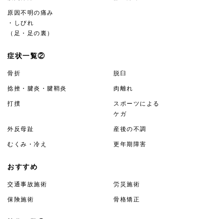
原因不明の痛み
・しびれ
（足・足の裏）
症状一覧②
骨折
脱臼
捻挫・腱炎・腱鞘炎
肉離れ
打撲
スポーツによる
ケガ
外反母趾
産後の不調
むくみ・冷え
更年期障害
おすすめ
交通事故施術
労災施術
保険施術
骨格矯正