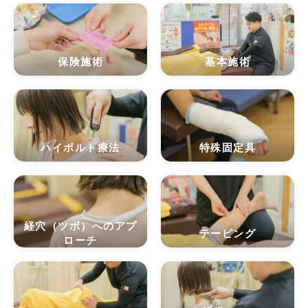
保険施術
基本施術
ハイボルト療法
特殊固定具
経穴（ツボ）へのアプ
テーピング
ローチ