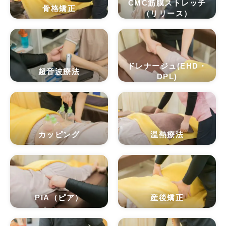
CMC筋膜ストレッチ
骨格矯正
（リリース）
ドレナージュ(EHD・
超音波療法
DPL)
カッピング
温熱療法
PIA（ピア）
産後矯正