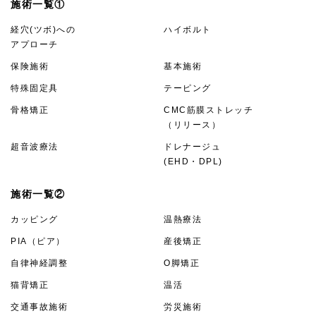
施術一覧①
経穴(ツボ)への
ハイボルト
アプローチ
保険施術
基本施術
特殊固定具
テーピング
骨格矯正
CMC筋膜ストレッチ
（リリース）
超音波療法
ドレナージュ
(EHD・DPL)
施術一覧②
カッピング
温熱療法
PIA（ピア）
産後矯正
自律神経調整
O脚矯正
猫背矯正
温活
交通事故施術
労災施術