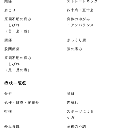
頭痛
ストレートネック
肩こり
四十肩・五十肩
原因不明の痛み
身体のゆがみ
・しびれ
・アンバランス
（首・肩・腕）
腰痛
ぎっくり腰
股関節痛
膝の痛み
原因不明の痛み
・しびれ
（足・足の裏）
症状一覧②
骨折
脱臼
捻挫・腱炎・腱鞘炎
肉離れ
打撲
スポーツによる
ケガ
外反母趾
産後の不調