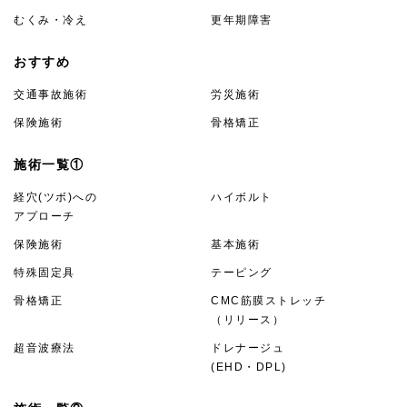
むくみ・冷え
更年期障害
おすすめ
交通事故施術
労災施術
保険施術
骨格矯正
施術一覧①
経穴(ツボ)への
ハイボルト
アプローチ
保険施術
基本施術
特殊固定具
テーピング
骨格矯正
CMC筋膜ストレッチ
（リリース）
超音波療法
ドレナージュ
(EHD・DPL)