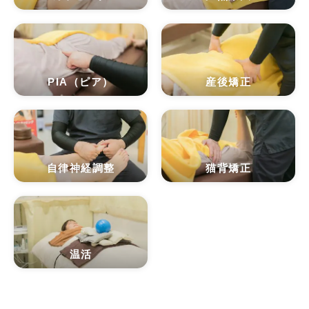
PIA（ピア）
産後矯正
自律神経調整
猫背矯正
温活