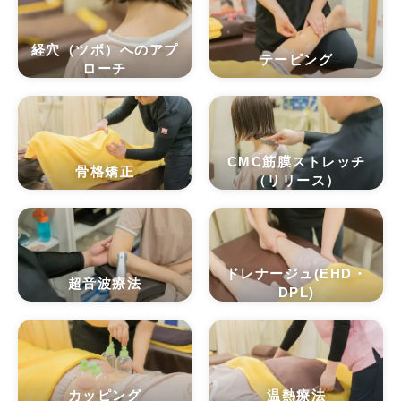
経穴（ツボ）へのアプ
テーピング
ローチ
CMC筋膜ストレッチ
骨格矯正
（リリース）
ドレナージュ(EHD・
超音波療法
DPL)
カッピング
温熱療法