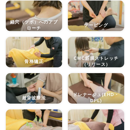
経穴（ツボ）へのアプ
テーピング
ローチ
CMC筋膜ストレッチ
骨格矯正
（リリース）
ドレナージュ(EHD・
超音波療法
DPL)