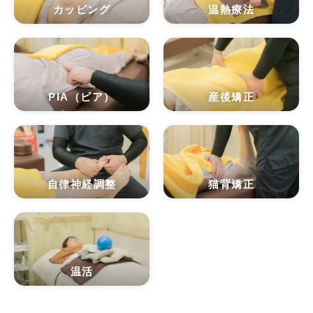
カッピング
温熱療法
PIA（ピア）
産後矯正
自律神経調整
猫背矯正
温活