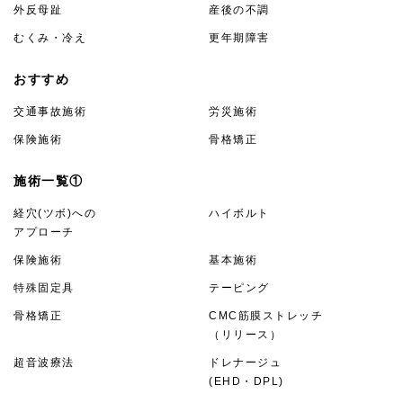
外反母趾
産後の不調
むくみ・冷え
更年期障害
おすすめ
交通事故施術
労災施術
保険施術
骨格矯正
施術一覧①
経穴(ツボ)への
ハイボルト
アプローチ
保険施術
基本施術
特殊固定具
テーピング
骨格矯正
CMC筋膜ストレッチ
（リリース）
超音波療法
ドレナージュ
(EHD・DPL)