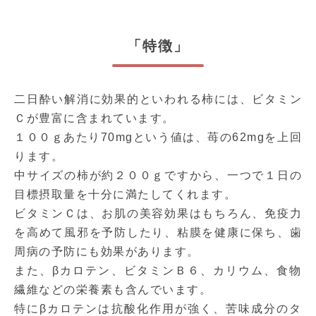
「特徴」
二日酔い解消に効果的といわれる柿には、ビタミン
Ｃが豊富に含まれています。
１００ｇあたり70mgという値は、苺の62mgを上回
ります。
中サイズの柿が約２００ｇですから、一つで１日の
目標摂取量を十分に満たしてくれます。
ビタミンＣは、お肌の美容効果はもちろん、免疫力
を高めて風邪を予防したり、粘膜を健康に保ち、歯
周病の予防にも効果があります。
また、βカロテン、ビタミンＢ６、カリウム、食物
繊維などの栄養素も含んでいます。
特にβカロテンは抗酸化作用が強く、苦味成分のタ