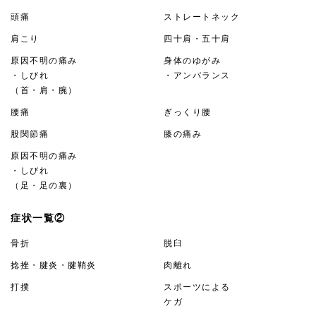
頭痛
ストレートネック
肩こり
四十肩・五十肩
原因不明の痛み
身体のゆがみ
・しびれ
・アンバランス
（首・肩・腕）
腰痛
ぎっくり腰
股関節痛
膝の痛み
原因不明の痛み
・しびれ
（足・足の裏）
症状一覧②
骨折
脱臼
捻挫・腱炎・腱鞘炎
肉離れ
打撲
スポーツによる
ケガ