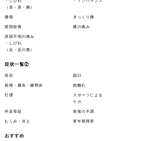
・しびれ
・アンバランス
（首・肩・腕）
腰痛
ぎっくり腰
股関節痛
膝の痛み
原因不明の痛み
・しびれ
（足・足の裏）
症状一覧②
骨折
脱臼
捻挫・腱炎・腱鞘炎
肉離れ
打撲
スポーツによる
ケガ
外反母趾
産後の不調
むくみ・冷え
更年期障害
おすすめ