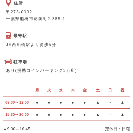
住所
〒273-0032
千葉県船橋市葛飾町2-385-1
最寄駅
JR西船橋駅より徒歩5分
駐車場
あり(提携コインパーキング3カ所)
月
火
水
木
金
土
日
祝
●
●
●
●
●
▲
-
▲
09:00〜 12:00
●
●
●
●
●
▲
-
▲
15:30〜 20:00
▲9:00～16:45
定休日：日曜