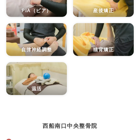
PIA（ピア）
産後矯正
自律神経調整
猫背矯正
温活
西船南口中央整骨院