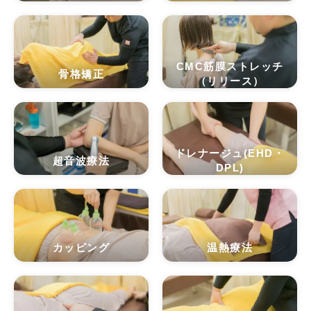
CMC筋膜ストレッチ
骨格矯正
（リリース）
ドレナージュ(EHD・
超音波療法
DPL)
カッピング
温熱療法