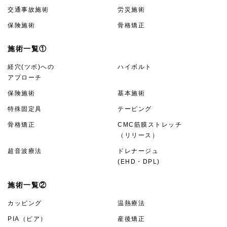
交通事故施術
労災施術
保険施術
骨格矯正
施術一覧①
経穴(ツボ)への
ハイボルト
アプローチ
保険施術
基本施術
特殊固定具
テーピング
骨格矯正
CMC筋膜ストレッチ
（リリース）
超音波療法
ドレナージュ
(EHD・DPL)
施術一覧②
カッピング
温熱療法
PIA（ピア）
産後矯正