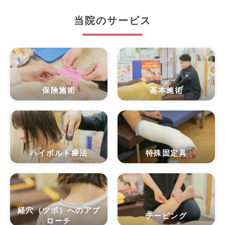
当院のサービス
保険施術
基本施術
ハイボルト療法
特殊固定具
経穴（ツボ）へのアプ
テーピング
ローチ