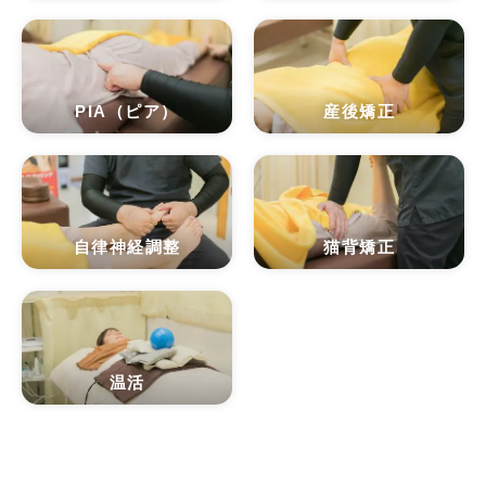
PIA（ピア）
産後矯正
自律神経調整
猫背矯正
温活