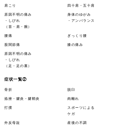
肩こり
四十肩・五十肩
原因不明の痛み
身体のゆがみ
・しびれ
・アンバランス
（首・肩・腕）
腰痛
ぎっくり腰
股関節痛
膝の痛み
原因不明の痛み
・しびれ
（足・足の裏）
症状一覧②
骨折
脱臼
捻挫・腱炎・腱鞘炎
肉離れ
打撲
スポーツによる
ケガ
外反母趾
産後の不調