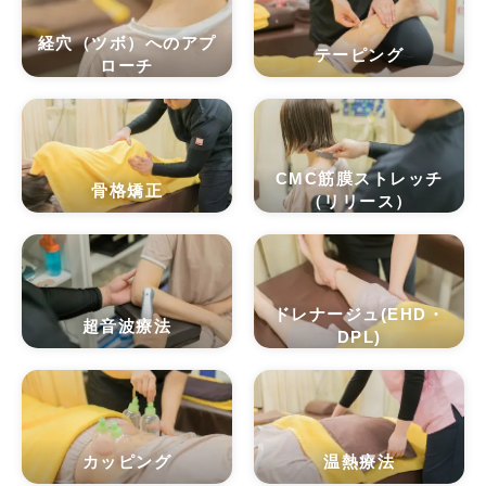
経穴（ツボ）へのアプ
テーピング
ローチ
CMC筋膜ストレッチ
骨格矯正
（リリース）
ドレナージュ(EHD・
超音波療法
DPL)
カッピング
温熱療法