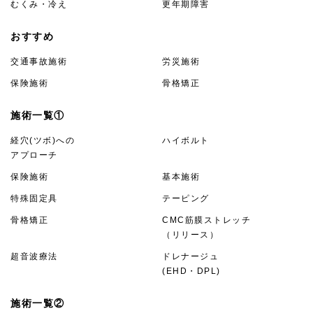
むくみ・冷え
更年期障害
おすすめ
交通事故施術
労災施術
保険施術
骨格矯正
施術一覧①
経穴(ツボ)への
ハイボルト
アプローチ
保険施術
基本施術
特殊固定具
テーピング
骨格矯正
CMC筋膜ストレッチ
（リリース）
超音波療法
ドレナージュ
(EHD・DPL)
施術一覧②